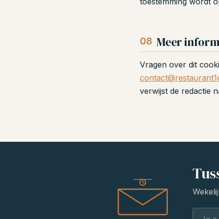
toestemming wordt op
Meer inform
08
Vragen over dit cook
contact@restaurant1e
verwijst de redactie 
Tus
Wekelij