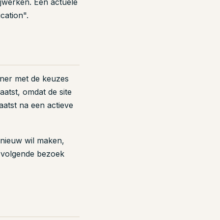
jwerken. Een actuele
ication".
nner met de keuzes
atst, omdat de site
aatst na een actieve
pnieuw wil maken,
t volgende bezoek