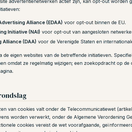
ite advertentienetwerken actief zijn, kan opt-out worden g
iatieven:
Advertising Alliance (EDAA)
voor opt-out binnen de EU.
g Initiative (NAI)
voor opt-out van aangesloten netwerke
ng Alliance (DAA)
voor de Verenigde Staten en internationa
 de eigen websites van de betreffende initiatieven. Specifie
n omdat ze regelmatig wijzigen; een zoekopdracht op de o
pagina.
grondslag
zen van cookies valt onder de Telecommunicatiewet (artikel
vens worden verwerkt, onder de Algemene Verordening G
ctionele cookies vereist de wet voorafgaande, geïnformeer