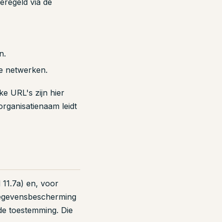
eregeld via de
n.
le netwerken.
ke URL's zijn hier
rganisatienaam leidt
 11.7a) en, voor
egevensbescherming
de toestemming. Die