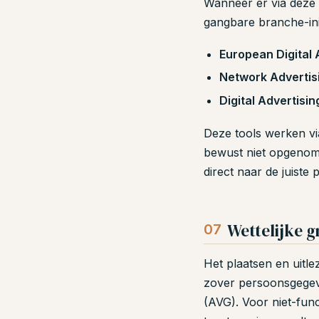
Wanneer er via deze s
gangbare branche-init
European Digital 
Network Advertisin
Digital Advertisi
Deze tools werken via
bewust niet opgenome
direct naar de juiste 
Wettelijke 
07
Het plaatsen en uitle
zover persoonsgege
(AVG). Voor niet-fun