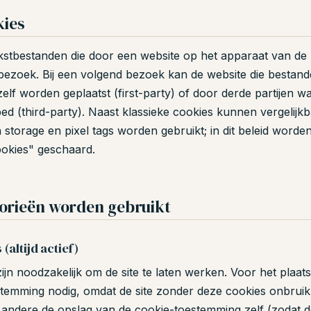
kies
tekstbestanden die door een website op het apparaat van d
 bezoek. Bij een volgend bezoek kan de website die bestand
elf worden geplaatst (first-party) of door derde partijen w
ed (third-party). Naast klassieke cookies kunnen vergelijk
n storage en pixel tags worden gebruikt; in dit beleid word
okies" geschaard.
orieën worden gebruikt
(altijd actief)
ijn noodzakelijk om de site te laten werken. Voor het plaat
temming nodig, omdat de site zonder deze cookies onbruikb
 andere de opslag van de cookie-toestemming zelf (zodat d