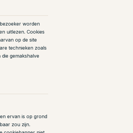
e bezoeker worden
en uitlezen. Cookies
aarvan op de site
bare technieken zoals
en die gemakshalve
sen ervan is op grond
aar zou zijn.
e cookiebanner niet