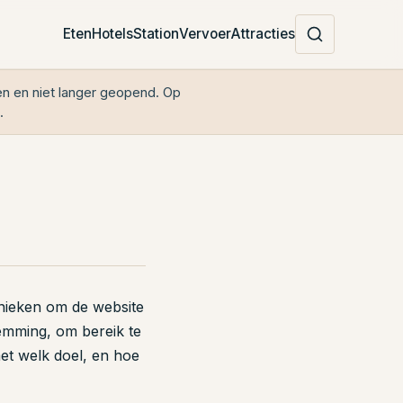
Eten
Hotels
Station
Vervoer
Attracties
en en niet langer geopend. Op
.
hnieken om de website
temming, om bereik te
met welk doel, en hoe