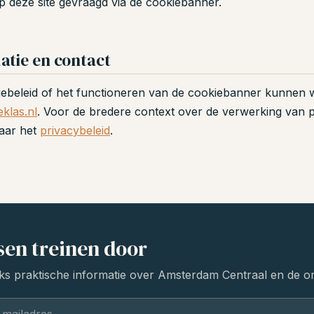
 deze site gevraagd via de cookiebanner.
atie en contact
iebeleid of het functioneren van de cookiebanner kunnen 
klas.nl
. Voor de bredere context over de verwerking van
naar het
privacybeleid
.
sen treinen door
ks praktische informatie over Amsterdam Centraal en de omg