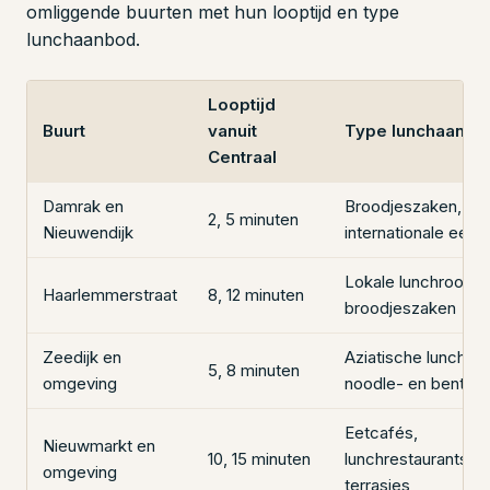
omliggende buurten met hun looptijd en type
lunchaanbod.
Looptijd
Buurt
vanuit
Type lunchaanbo
Centraal
Damrak en
Broodjeszaken,
2, 5 minuten
Nieuwendijk
internationale eetk
Lokale lunchrooms, 
Haarlemmerstraat
8, 12 minuten
broodjeszaken
Zeedijk en
Aziatische lunchca
5, 8 minuten
omgeving
noodle- en bentob
Eetcafés,
Nieuwmarkt en
10, 15 minuten
lunchrestaurants,
omgeving
terrasjes