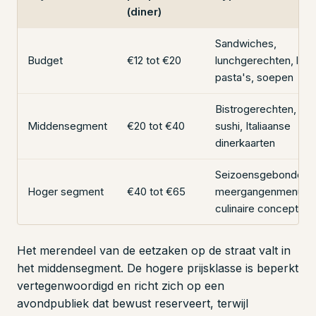
(diner)
Sandwiches,
Budget
€12 tot €20
lunchgerechten, lich
pasta's, soepen
Bistrogerechten, grill
Middensegment
€20 tot €40
sushi, Italiaanse
dinerkaarten
Seizoensgebonden
Hoger segment
€40 tot €65
meergangenmenu's,
culinaire concepten
Het merendeel van de eetzaken op de straat valt in
het middensegment. De hogere prijsklasse is beperkt
vertegenwoordigd en richt zich op een
avondpubliek dat bewust reserveert, terwijl