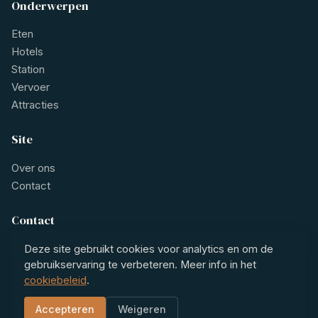
Onderwerpen
Eten
Hotels
Station
Vervoer
Attracties
Site
Over ons
Contact
Contact
contact@restaurant1eklas.nl
Deze site gebruikt cookies voor analytics en om de
gebruikservaring te verbeteren. Meer info in het
cookiebeleid
.
© 2026 Grand Café Restaurant 1e Klas
Accepteren
Weigeren
Disclaimer
Privacybeleid
Cookiebeleid
Algemene voorwaarden