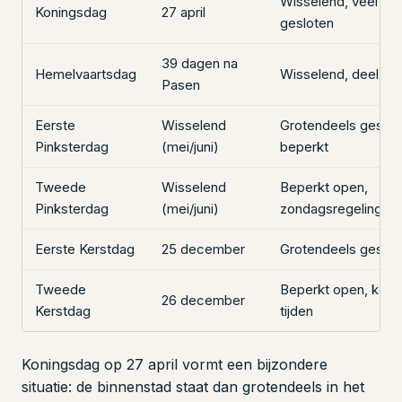
Wisselend, veel win
Koningsdag
27 april
gesloten
39 dagen na
Hemelvaartsdag
Wisselend, deel ge
Pasen
Eerste
Wisselend
Grotendeels geslot
Pinksterdag
(mei/juni)
beperkt
Tweede
Wisselend
Beperkt open,
Pinksterdag
(mei/juni)
zondagsregeling
Eerste Kerstdag
25 december
Grotendeels geslot
Tweede
Beperkt open, kort
26 december
Kerstdag
tijden
Koningsdag op 27 april vormt een bijzondere
situatie: de binnenstad staat dan grotendeels in het