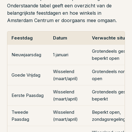
Onderstaande tabel geeft een overzicht van de
belangrijkste feestdagen en hoe winkels in
Amsterdam Centrum er doorgaans mee omgaan.
Feestdag
Datum
Verwachte situati
Grotendeels geslot
Nieuwjaarsdag
1 januari
beperkt open
Wisselend
Grotendeels normaa
Goede Vrijdag
(maart/april)
open
Wisselend
Grotendeels geslot
Eerste Paasdag
(maart/april)
beperkt
Tweede
Wisselend
Beperkt open,
Paasdag
(maart/april)
zondagsregeling