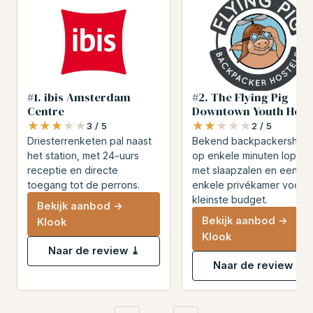
#1. ibis Amsterdam
#2. The Flying Pig
Centre
Downtown Youth Host
★★★★★
★★★★★
★★★★★
★★★★★
3 / 5
2 / 5
Driesterrenketen pal naast
Bekend backpackershost
het station, met 24-uurs
op enkele minuten lopen,
receptie en directe
met slaapzalen en een
toegang tot de perrons.
enkele privékamer voor h
kleinste budget.
Bekijk aanbod →
Bekijk aanbod →
Klook
Klook
Naar de review ⤓
Naar de review ⤓