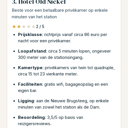
3. Hotel Old Nickel
Beste voor een betaalbare privékamer op enkele
minuten van het station
★★★★★
★★★★★
2 / 5
Prijsklasse
: richtprijs vanaf circa 86 euro per
nacht voor een privékamer.
Loopafstand
: circa 5 minuten lopen, ongeveer
300 meter van de stationsingang.
Kamertype
: privékamers van twin tot quadruple,
circa 15 tot 23 vierkante meter.
Faciliteiten
: gratis wifi, bagageopslag en een
eigen bar.
Ligging
: aan de Nieuwe Brugsteeg, op enkele
minuten van zowel het station als de Dam.
Beoordeling
: 3,5/5 op basis van
reizigersreviews.