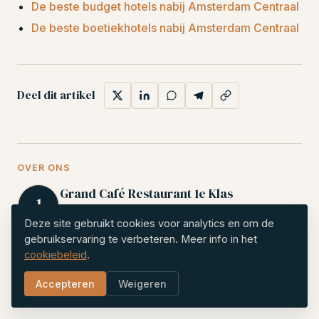
De beste budget hotels nabij Amsterdam Centraal
De beste boetiekhotels nabij Amsterdam Centraal
Deel dit artikel
OVER ONS
Grand Café Restaurant 1e Klas
Het voormalige Grand Café Restaurant 1e Klas
Deze site gebruikt cookies voor analytics en om de
leeft voort als onafhankelijke gids voor
gebruikservaring te verbeteren. Meer info in het
Amsterdam Centraal en omgeving. Hotels,
cookiebeleid
.
transfers, attracties en eten op loopafstand.
Accepteren
Weigeren