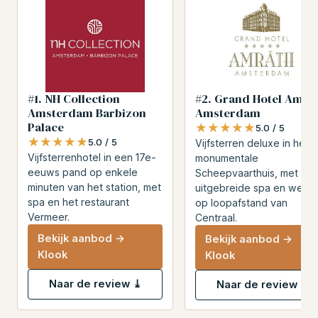
#1. NH Collection
#2. Grand Hotel Amrâ
Amsterdam Barbizon
Amsterdam
Palace
★★★★★
★★★★★
5.0 / 5
★★★★★
★★★★★
5.0 / 5
Vijfsterren deluxe in het
Vijfsterrenhotel in een 17e-
monumentale
eeuws pand op enkele
Scheepvaarthuis, met
minuten van het station, met
uitgebreide spa en welln
spa en het restaurant
op loopafstand van
Vermeer.
Centraal.
Bekijk aanbod →
Bekijk aanbod →
Klook
Klook
Naar de review ⤓
Naar de review ⤓