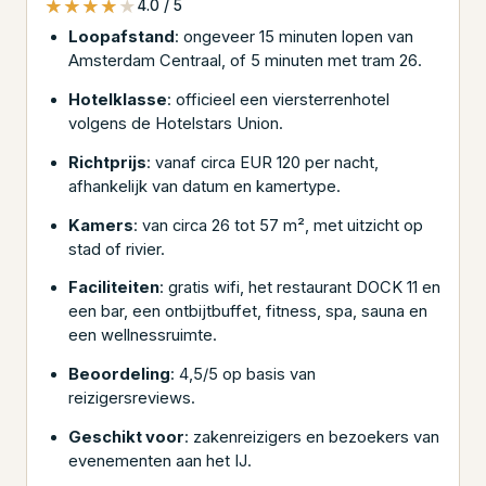
★★★★★
★★★★★
4.0 / 5
Loopafstand
: ongeveer 15 minuten lopen van
Amsterdam Centraal, of 5 minuten met tram 26.
Hotelklasse
: officieel een viersterrenhotel
volgens de Hotelstars Union.
Richtprijs
: vanaf circa EUR 120 per nacht,
afhankelijk van datum en kamertype.
Kamers
: van circa 26 tot 57 m², met uitzicht op
stad of rivier.
Faciliteiten
: gratis wifi, het restaurant DOCK 11 en
een bar, een ontbijtbuffet, fitness, spa, sauna en
een wellnessruimte.
Beoordeling
: 4,5/5 op basis van
reizigersreviews.
Geschikt voor
: zakenreizigers en bezoekers van
evenementen aan het IJ.