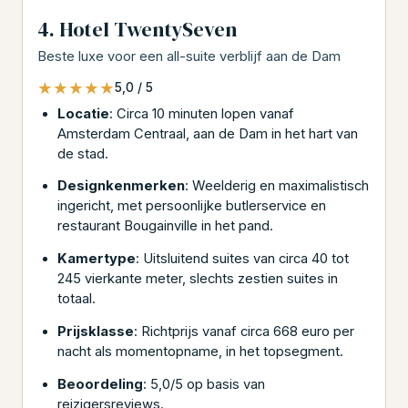
4. Hotel TwentySeven
Beste luxe voor een all-suite verblijf aan de Dam
★★★★★
★★★★★
5,0 / 5
Locatie
: Circa 10 minuten lopen vanaf
Amsterdam Centraal, aan de Dam in het hart van
de stad.
Designkenmerken
: Weelderig en maximalistisch
ingericht, met persoonlijke butlerservice en
restaurant Bougainville in het pand.
Kamertype
: Uitsluitend suites van circa 40 tot
245 vierkante meter, slechts zestien suites in
totaal.
Prijsklasse
: Richtprijs vanaf circa 668 euro per
nacht als momentopname, in het topsegment.
Beoordeling
: 5,0/5 op basis van
reizigersreviews.