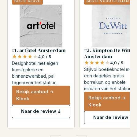
BESTE KEUZE
BESTE VOOR STELLEN
#1. art'otel Amsterdam
#2. Kimpton De Witt
Amsterdam
★★★★★
★★★★★
4,0 / 5
★★★★★
★★★★★
4,0 / 5
Designhotel met eigen
Stijlvol boetiekhotel met
kunstgalerie en
een dagelijks gratis
binnenzwembad, pal
borreluur, op enkele
tegenover het station.
minuten van het station.
Bekijk aanbod →
Bekijk aanbod →
Klook
Klook
Naar de review ⤓
Naar de review ⤓